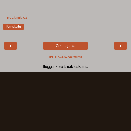
iruzkinik ez:
Partekatu
‹
›
Orri nagusia
Ikusi web-bertsioa
Blogger
zerbitzuak eskainia.